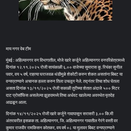
माय नगर वेब टीम
मुंबई : अहिल्यानगर वन विभागातील, मोजे खारे कर्जूने अहिल्यानगर वनपरिक्षेत्रामध्ये
दिनांक १२.११.२०२५ रोजी सायंकाळी ६.०० वाजेच्या सुमारास कु. रियंका सुनील
पवार, वय ५ वर्ष, राहत्या घराजवळ थंडीमुळे शेकोटी करुन शेकत असतांना बिबट या
वन्यप्राण्याने अचानक हल्ला करुन तिला उचलून नेले. तद्नंतर तिचा शोध घेतला
असता दिनांक १३/११/२०२५ रोजी सकाळी तुरीच्या शेतात अंदाजे ५०० मिटर
दाट प्रोसॉफिस असलेल्या झुडपामध्ये तिचा अर्धवट खालेल्या अवस्थेत मृतदेह
आढळून आला.
दिनांक १४/११/२०२५ रोजी खारे कर्जुने गावापासून सरासरी ३.०० कि.मी
अंतरावरील इसळक ता. अहिल्यानगर, जि. अहिल्यानगर गावातील गेरंगे वस्ती वर
कुमार राजवीर रामकिसन कोतकर, वय वर्ष ०८ या मुलावर बिबट वन्यप्राण्याने