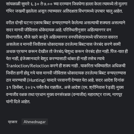
सांयकाळी सुमारे ६.३० ते ७.०० च्या दरम्यान जिवघेणा हल्ला केला त्यामध्ये तो मुलगा
गंभिर जखमी झालेला असून त्याच्यावर अतिदक्षता विभगामध्ये उपचार चालु आहेत.
वरील दोन्ही घटना एकाच बिबट वन्यप्राण्याने केलेल्या असल्याची शक्यता असल्याने
सदर मानवी जीवितास धोकेदायक आहे. परिस्थितीनुसार अहिल्यानगर वन
विभागातील, मौजे खारे कर्जूने अहिल्यानगर वनपरिक्षेत्रामध्ये परिसरात वावरत
असलेला व मानवी जिवीतास धोकादायक ठरलेल्या बिबटयास जेरबंद करणे कामी
अथक प्रयत्न करून देखील तो जेरबंद/बेशुध्द करून जेरबंद होत नाही. पिंज-यात ही
येत नाही, इंजेक्शनव्दारे बेशुद करण्यासाठी थांबत ही नाही तसेच त्याचे
Tranloction/Reloction करणे ही शक्य नाही . याकरिता भविष्यातील अधिकची
जिवीत हानी होवू नये यास मानवी जीवितास धोकादायक ठरलेल्या बिबट वन्यप्राण्यास
ठार मारण्याची (Hunting) याव्दारे परवानगी देण्यात येत आहे. सदर आदेश दिनांक
३१ डिसेंबर, २०२५ पर्यंत वैध राहतील.. असे आदेश (एम. श्रीनिवास रेड्डी) मुख्य
वन्यजीव रक्षक तथा प्रधान मुख्य वनसंरक्षक (वन्यजीव) महाराष्ट्र राज्य, नागपूर
यांनी दिले आहेत.
प्रकार
Ahmednagar