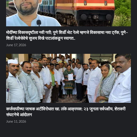
मोदींच्या विकासदृष्टीला नवी गती; पुणे शिर्डी थेट रेल्वे म्हणजे विकासाचा नवा ट्रॅक, पुणे–
शिर्डी रेल्वेसेवेचे सुजय विखे पाटलांकडून स्वागत..
June 17, 2026
कर्जमाफीच्या जाचक अटींविरोधात खा. लंके आक्रमक; २३ जूनला सर्वपक्षीय, शेतकरी
संघटनेचे आंदोलन
June 11, 2026