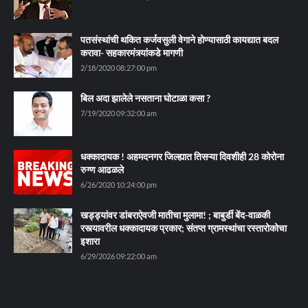
पतसंस्थांची थकित कर्जवसुली वेगाने होण्यासाठी कायद्यात बदल
करावा- सहकारमंत्र्यांकडे मागणी
2/18/2020 08:27:00 pm
बिल अदा झालेले नसताना घोटाळा कसा ?
7/19/2020 09:32:00 am
धक्कादायक ! अहमदनगर जिल्ह्यात तिसऱ्या दिवशीही 28 कोरोना
रुग्ण आढळले
6/26/2020 10:24:00 pm
खड्ड्यांवर डांबराऐवजी मातीचा मुलामा! ; बाबुर्डी बेंद-वाळकी
रस्त्यावरील धक्कादायक प्रकार; संतप्त ग्रामस्थांचा रस्तारोकोचा
इशारा
6/29/2026 09:22:00 am