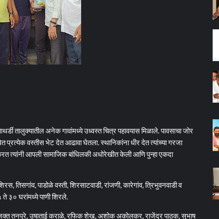
थर्डी तालुक्यातील अनेक गावांमध्ये उध्वस्त चित्र पहावयास मिळाले. पावसाचा जोर
ेत प्रत्येक वस्तीस भेट देत आढावा घेतला. स्थानिकांना धीर देत त्यांच्या गरजा
करत त्यांनी आपली सामाजिक बांधिलकी अधोरेखीत केली आणि पुन्हा एकदा
 तिसगांव, पाडोळे वस्ती, शिरसाटवाडी, रांजणी, कारेगांव, त्रिभुवनवाडी व
५ ते ३० घरांमध्ये पाणी शिरले.
ाजक्त तनपुरे, उषाताई कराळे, रफिक शेख, अशोक अकोलकर, राजेंद्र पाठक, सुभाष