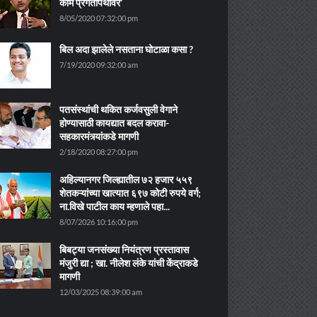
काम प्रगतीपथावर’
8/05/2020 07:32:00 pm
बिल अदा झालेले नसताना घोटाळा कसा ?
7/19/2020 09:32:00 am
पतसंस्थांची थकित कर्जवसुली वेगाने
होण्यासाठी कायद्यात बदल करावा-
सहकारमंत्र्यांकडे मागणी
2/18/2020 08:27:00 pm
अहिल्यानगर जिल्ह्यातील ७२ हजार ५५९
शेतकऱ्यांच्या खात्यात ६९७ कोटी रुपये वर्ग;
ना.विखे पाटील काय म्हणाले पहा...
8/07/2026 10:16:00 pm
बिबट्या जनसंख्या नियंत्रण प्रस्तावास
मंजुरी द्या ; खा. नीलेश लंके यांची केंद्राकडे
मागणी
12/03/2025 08:39:00 am