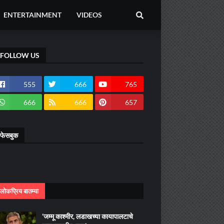
ENTERTAINMENT
VIDEOS
FOLLOW US
555
666
765
666
666
657
फेसबुक
लोकप्रिय बातम्या
‘जम्मू काश्मीर, लडाखच्या कायापालटाचे