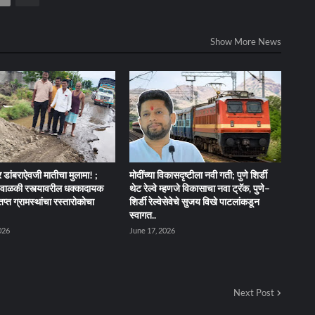
Show More News
 डांबराऐवजी मातीचा मुलामा! ;
मोदींच्या विकासदृष्टीला नवी गती; पुणे शिर्डी
ेंद-वाळकी रस्त्यावरील धक्कादायक
थेट रेल्वे म्हणजे विकासाचा नवा ट्रॅक, पुणे–
तप्त ग्रामस्थांचा रस्तारोकोचा
शिर्डी रेल्वेसेवेचे सुजय विखे पाटलांकडून
स्वागत..
026
June 17, 2026
Next Post