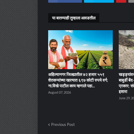
या बातम्याही तुम्हाला आवडतील
अहिल्यानगर जिल्ह्यातील ७२ हजार ५५९
खड्ड्यांवर
शेतकऱ्यांच्या खात्यात ६९७ कोटी रुपये वर्ग;
बाबुर्डी ब
ना.विखे पाटील काय म्हणाले पहा...
प्रकार; सं
इशारा
August 07, 2026
June 29, 2
Previous Post