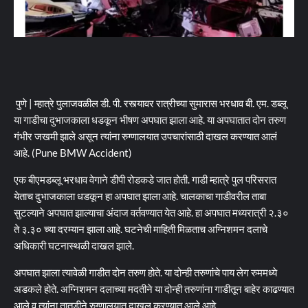
पुणे | म्हात्रे पुलाजवळील डी. पी. रस्त्यावर रात्रीच्या सुमारास भरधाव बी. एम. डब्लू
या गाडीचा दुभाजकाला धडकून भीषण अपघात झाला आहे. या अपघातात दोन तरुण
गंभीर जखमी झाले असून त्यांना रुग्णालयात उपचारांसाठी दाखल करण्यात आलं
आहे. (Pune BMW Accident)
एक बीएमडब्लू भरधाव वेगाने डीपी रोडकडे जात होती. गाडी म्हात्रे पुल परिसरात
येताच दुभाजकाला धडकून हा अपघात झाला आहे. चालकाचा गाडीवरील ताबा
सुटल्याने अपघात झाल्याचा अंदाज वर्तवण्यात येत आहे. हा अपघात मध्यरात्री २.३०
ते ३.३० च्या दरम्यान झाला आहे. घटनेची माहिती मिळताच अग्निशमन दलाचे
अधिकारी घटनास्थळी दाखल झाले.
अपघात झाला त्यावेळी गाडीत दोन तरुण होते. या दोन्ही तरुणांचे पाय लेग रुममध्ये
अडकले होते. अग्निशमन दलाच्या मदतीने या दोन्ही तरुणांना गाडीतून बाहेर काढण्यात
आले व त्यांना तातडीने रुग्णालयात दाखल करण्यात आले आहे.