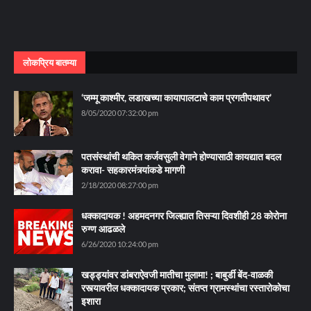
लोकप्रिय बातम्या
‘जम्मू काश्मीर, लडाखच्या कायापालटाचे काम प्रगतीपथावर’
8/05/2020 07:32:00 pm
पतसंस्थांची थकित कर्जवसुली वेगाने होण्यासाठी कायद्यात बदल
करावा- सहकारमंत्र्यांकडे मागणी
2/18/2020 08:27:00 pm
धक्कादायक ! अहमदनगर जिल्ह्यात तिसऱ्या दिवशीही 28 कोरोना
रुग्ण आढळले
6/26/2020 10:24:00 pm
खड्ड्यांवर डांबराऐवजी मातीचा मुलामा! ; बाबुर्डी बेंद-वाळकी
रस्त्यावरील धक्कादायक प्रकार; संतप्त ग्रामस्थांचा रस्तारोकोचा
इशारा