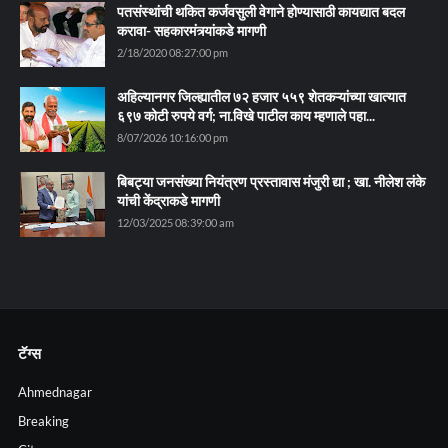
पतसंस्थांची थकित कर्जवसुली वेगाने होण्यासाठी कायद्यात बदल
करावा- सहकारमंत्र्यांकडे मागणी
2/18/2020 08:27:00 pm
अहिल्यानगर जिल्ह्यातील ७२ हजार ५५९ शेतकऱ्यांच्या खात्यात
६९७ कोटी रुपये वर्ग; ना.विखे पाटील काय म्हणाले पहा...
8/07/2026 10:16:00 pm
बिबट्या जनसंख्या नियंत्रण प्रस्तावास मंजुरी द्या ; खा. नीलेश लंके
यांची केंद्राकडे मागणी
12/03/2025 08:39:00 am
टॅग्स
Ahmednagar
Breaking