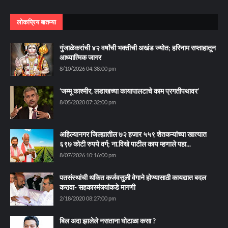
लोकप्रिय बातम्या
गुंजाळेकरांची ४२ वर्षांची भक्तीची अखंड ज्योत; हरिनाम सप्ताहातून
आध्यात्मिक जागर
8/10/2026 04:38:00 pm
‘जम्मू काश्मीर, लडाखच्या कायापालटाचे काम प्रगतीपथावर’
8/05/2020 07:32:00 pm
अहिल्यानगर जिल्ह्यातील ७२ हजार ५५९ शेतकऱ्यांच्या खात्यात
६९७ कोटी रुपये वर्ग; ना.विखे पाटील काय म्हणाले पहा...
8/07/2026 10:16:00 pm
पतसंस्थांची थकित कर्जवसुली वेगाने होण्यासाठी कायद्यात बदल
करावा- सहकारमंत्र्यांकडे मागणी
2/18/2020 08:27:00 pm
बिल अदा झालेले नसताना घोटाळा कसा ?