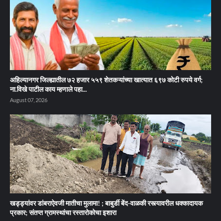
अहिल्यानगर जिल्ह्यातील ७२ हजार ५५९ शेतकऱ्यांच्या खात्यात ६९७ कोटी रुपये वर्ग;
ना.विखे पाटील काय म्हणाले पहा...
August 07, 2026
खड्ड्यांवर डांबराऐवजी मातीचा मुलामा! ; बाबुर्डी बेंद-वाळकी रस्त्यावरील धक्कादायक
प्रकार; संतप्त ग्रामस्थांचा रस्तारोकोचा इशारा