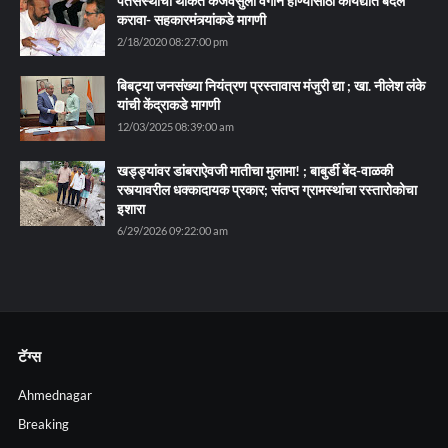
पतसंस्थांची थकित कर्जवसुली वेगाने होण्यासाठी कायद्यात बदल
करावा- सहकारमंत्र्यांकडे मागणी
2/18/2020 08:27:00 pm
बिबट्या जनसंख्या नियंत्रण प्रस्तावास मंजुरी द्या ; खा. नीलेश लंके
यांची केंद्राकडे मागणी
12/03/2025 08:39:00 am
खड्ड्यांवर डांबराऐवजी मातीचा मुलामा! ; बाबुर्डी बेंद-वाळकी
रस्त्यावरील धक्कादायक प्रकार; संतप्त ग्रामस्थांचा रस्तारोकोचा
इशारा
6/29/2026 09:22:00 am
टॅग्स
Ahmednagar
Breaking