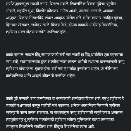
उपजिल्हाप्रमुख रावजी नांगरे, विलास उबाळे, शिवसैनिक विकेश गुंदेचा, सुनील
भोसले, महावीर मुथा, किशोर कोतकर, गणेश आपरे, जयराम आखाडे, आकाश
आल्हाट, विकास भिंगारदिवे, शंकर आव्हाड, योगेश भोरे, मंगेश कासार, साहिल गुंदेचा,
दिनकर खेडकर, राजेंद्र तरटे, विजय शिंदे, दीपक काकडे आदींसह शिवसैनिक,
श्रीराम भक्त मोठ्या संख्येने उपस्थित होते.
काळे म्हणाले, सकल हिंदू समाजासाठी श्री राम नवमी हा हिंदू धर्मातील एक महत्त्वाचा
सण आहे. रावणासारख्या दुष्ट शक्तींचा नाश करून धर्माची स्थापना करण्यासाठी प्रभू
श्री राम यांचा जन्म झाला होता. श्री राम हे मर्यादा पुरुषोत्तम आहेत, जे नीतिमत्ता,
कर्तव्यनिष्ठा आणि आदर्श जीवनाचे प्रतीक आहेत.
काळे पुढे म्हणाले, राम जन्मोत्सव हा भक्तांसाठी आनंदाचा दिवस आहे. प्रभू श्रीराम हे
भक्तांचे रक्षणकर्ता म्हणून पाठीशी उभे राहतात. अनेक भक्त नित्य नियमाने श्रीराम
स्तोत्राचे पठण करत असतात. या माध्यमातून प्रभू श्रीरामांची स्तुती करत असतात.
त्यामुळेच प्रभू श्रीराम भक्तांसाठी श्रीराम स्तोत्र पुस्तिकांचे वाटप करण्याचा
उपक्रम शिवसेनेने राबविला आहे. हिंदुत्व शिवसेनेचा श्वास आहे.