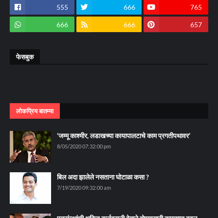
555
666
765
666
666
657
फेसबुक
लोकप्रिय बातम्या
‘जम्मू काश्मीर, लडाखच्या कायापालटाचे काम प्रगतीपथावर’
8/05/2020 07:32:00 pm
बिल अदा झालेले नसताना घोटाळा कसा ?
7/19/2020 09:32:00 am