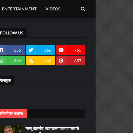
ENTERTAINMENT
VIDEOS
FOLLOW US
555
666
765
666
666
657
फेसबुक
लोकप्रिय बातम्या
‘जम्मू काश्मीर, लडाखच्या कायापालटाचे