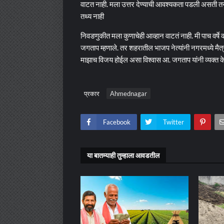
वाटत नाही. मला उत्तर देण्याची आवश्यकता पडली असती तर 
तथ्य नाही
निवडणुकीत मला कुणाचेही आव्हान वाटतं नाही. मी पाच वर्ष
जगताप म्हणाले. तर शहरातील भाजप नेत्यांनी नगरमध्ये मैत्
माझाच विजय होईल असा विश्वास आ. जगताप यांनी व्यक्त क
प्रकार
Ahmednagar
Facebook
Twitter
या बातम्याही तुम्हाला आवडतील