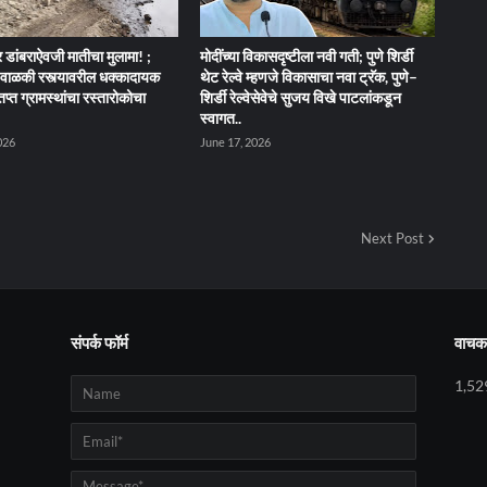
 डांबराऐवजी मातीचा मुलामा! ;
मोदींच्या विकासदृष्टीला नवी गती; पुणे शिर्डी
ेंद-वाळकी रस्त्यावरील धक्कादायक
थेट रेल्वे म्हणजे विकासाचा नवा ट्रॅक, पुणे–
तप्त ग्रामस्थांचा रस्तारोकोचा
शिर्डी रेल्वेसेवेचे सुजय विखे पाटलांकडून
स्वागत..
026
June 17, 2026
Next Post
संपर्क फॉर्म
वाचक 
1,52