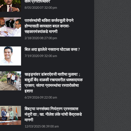
काम प्रगतीपथावर’
8/05/2020 07:32:00 pm
पतसंस्थांची थकित कर्जवसुली वेगाने
होण्यासाठी कायद्यात बदल करावा-
सहकारमंत्र्यांकडे मागणी
2/18/2020 08:27:00 pm
बिल अदा झालेले नसताना घोटाळा कसा ?
7/19/2020 09:32:00 am
खड्ड्यांवर डांबराऐवजी मातीचा मुलामा! ;
बाबुर्डी बेंद-वाळकी रस्त्यावरील धक्कादायक
प्रकार; संतप्त ग्रामस्थांचा रस्तारोकोचा
इशारा
6/29/2026 09:22:00 am
बिबट्या जनसंख्या नियंत्रण प्रस्तावास
मंजुरी द्या ; खा. नीलेश लंके यांची केंद्राकडे
मागणी
12/03/2025 08:39:00 am