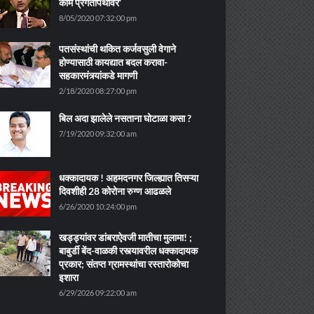
काम प्रगतीपथावर’
8/05/2020 07:32:00 pm
पतसंस्थांची थकित कर्जवसुली वेगाने
होण्यासाठी कायद्यात बदल करावा-
सहकारमंत्र्यांकडे मागणी
2/18/2020 08:27:00 pm
बिल अदा झालेले नसताना घोटाळा कसा ?
7/19/2020 09:32:00 am
धक्कादायक ! अहमदनगर जिल्ह्यात तिसऱ्या
दिवशीही 28 कोरोना रुग्ण आढळले
6/26/2020 10:24:00 pm
खड्ड्यांवर डांबराऐवजी मातीचा मुलामा! ;
बाबुर्डी बेंद-वाळकी रस्त्यावरील धक्कादायक
प्रकार; संतप्त ग्रामस्थांचा रस्तारोकोचा
इशारा
6/29/2026 09:22:00 am