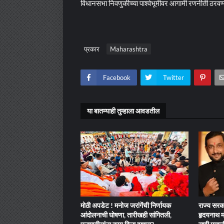
विधानसभा निवणुकीच्या पार्श्वभूमीवर आगामी रणनीती ठरवण्या
प्रकार
Maharashtra
Facebook
Twitter
या बातम्याही तुम्हाला आवडतील
मोठी अपडेट ! मनोज जरांगेंची निर्णायक
राज्य सरका
आंदोलनाची घोषणा, तारीखही सांगितली,
हृदयनाथ मं