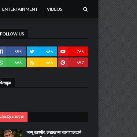
ENTERTAINMENT
VIDEOS
FOLLOW US
555
666
765
666
666
657
फेसबुक
लोकप्रिय बातम्या
‘जम्मू काश्मीर, लडाखच्या कायापालटाचे