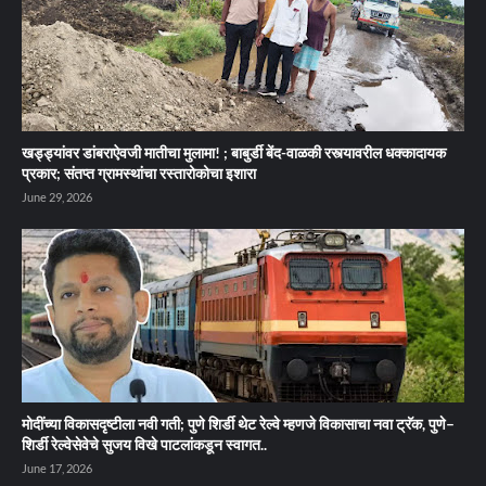
खड्ड्यांवर डांबराऐवजी मातीचा मुलामा! ; बाबुर्डी बेंद-वाळकी रस्त्यावरील धक्कादायक
प्रकार; संतप्त ग्रामस्थांचा रस्तारोकोचा इशारा
June 29, 2026
मोदींच्या विकासदृष्टीला नवी गती; पुणे शिर्डी थेट रेल्वे म्हणजे विकासाचा नवा ट्रॅक, पुणे–
शिर्डी रेल्वेसेवेचे सुजय विखे पाटलांकडून स्वागत..
June 17, 2026