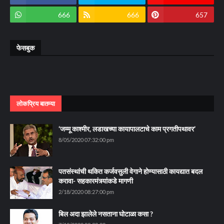
666
666
657
फेसबुक
लोकप्रिय बातम्या
‘जम्मू काश्मीर, लडाखच्या कायापालटाचे काम प्रगतीपथावर’
8/05/2020 07:32:00 pm
पतसंस्थांची थकित कर्जवसुली वेगाने होण्यासाठी कायद्यात बदल
करावा- सहकारमंत्र्यांकडे मागणी
2/18/2020 08:27:00 pm
बिल अदा झालेले नसताना घोटाळा कसा ?