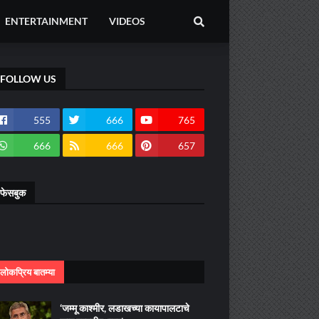
ENTERTAINMENT
VIDEOS
FOLLOW US
555
666
765
666
666
657
फेसबुक
लोकप्रिय बातम्या
‘जम्मू काश्मीर, लडाखच्या कायापालटाचे