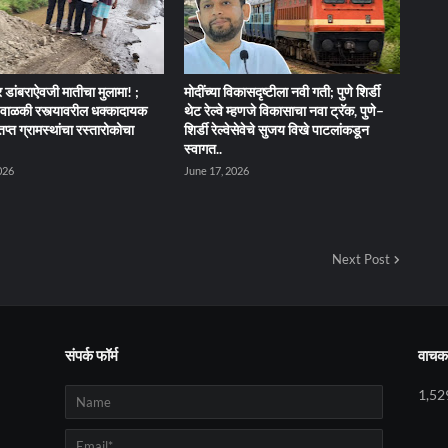
 डांबराऐवजी मातीचा मुलामा! ;
मोदींच्या विकासदृष्टीला नवी गती; पुणे शिर्डी
ेंद-वाळकी रस्त्यावरील धक्कादायक
थेट रेल्वे म्हणजे विकासाचा नवा ट्रॅक, पुणे–
तप्त ग्रामस्थांचा रस्तारोकोचा
शिर्डी रेल्वेसेवेचे सुजय विखे पाटलांकडून
स्वागत..
026
June 17, 2026
Next Post
संपर्क फॉर्म
वाचक 
1,52