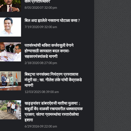
काम प्रगतीपथावर’
8/05/2020 07:32:00 pm
बिल अदा झालेले नसताना घोटाळा कसा ?
7/19/2020 09:32:00 am
पतसंस्थांची थकित कर्जवसुली वेगाने
होण्यासाठी कायद्यात बदल करावा-
सहकारमंत्र्यांकडे मागणी
2/18/2020 08:27:00 pm
बिबट्या जनसंख्या नियंत्रण प्रस्तावास
मंजुरी द्या ; खा. नीलेश लंके यांची केंद्राकडे
मागणी
12/03/2025 08:39:00 am
खड्ड्यांवर डांबराऐवजी मातीचा मुलामा! ;
बाबुर्डी बेंद-वाळकी रस्त्यावरील धक्कादायक
प्रकार; संतप्त ग्रामस्थांचा रस्तारोकोचा
इशारा
6/29/2026 09:22:00 am