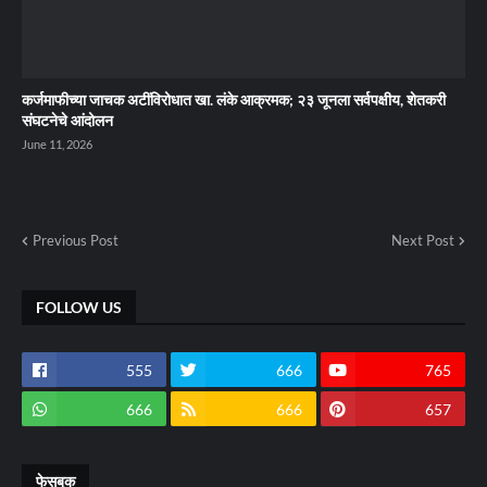
कर्जमाफीच्या जाचक अटींविरोधात खा. लंके आक्रमक; २३ जूनला सर्वपक्षीय, शेतकरी
संघटनेचे आंदोलन
June 11, 2026
Previous Post
Next Post
FOLLOW US
555
666
765
666
666
657
फेसबुक