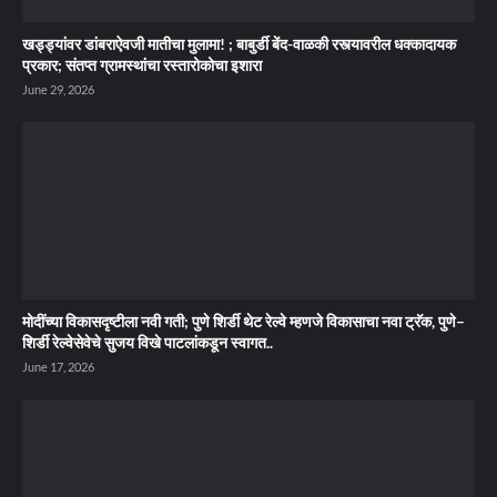
खड्ड्यांवर डांबराऐवजी मातीचा मुलामा! ; बाबुर्डी बेंद-वाळकी रस्त्यावरील धक्कादायक
प्रकार; संतप्त ग्रामस्थांचा रस्तारोकोचा इशारा
June 29, 2026
मोदींच्या विकासदृष्टीला नवी गती; पुणे शिर्डी थेट रेल्वे म्हणजे विकासाचा नवा ट्रॅक, पुणे–
शिर्डी रेल्वेसेवेचे सुजय विखे पाटलांकडून स्वागत..
June 17, 2026