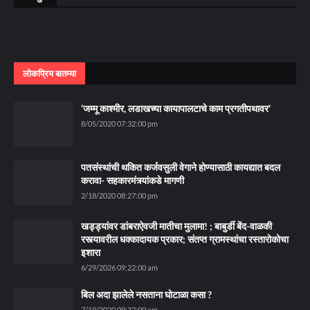
लोकप्रिय बातम्या
‘जम्मू काश्मीर, लडाखच्या कायापालटाचे काम प्रगतीपथावर’
8/05/2020 07:32:00 pm
पतसंस्थांची थकित कर्जवसुली वेगाने होण्यासाठी कायद्यात बदल
करावा- सहकारमंत्र्यांकडे मागणी
2/18/2020 08:27:00 pm
खड्ड्यांवर डांबराऐवजी मातीचा मुलामा! ; बाबुर्डी बेंद-वाळकी
रस्त्यावरील धक्कादायक प्रकार; संतप्त ग्रामस्थांचा रस्तारोकोचा
इशारा
6/29/2026 09:22:00 am
बिल अदा झालेले नसताना घोटाळा कसा ?
7/19/2020 09:32:00 am