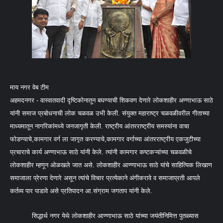
माय नगर वेब टीम
अहमदनगर - वास्वातवादी दृष्टिकोनातून बघण्याची शिकवण देणारे लोकशाहीर अण्णाभाऊ साठे
यांनी समाज प्रबोधनाची लोक चळवळ उभी केली. संयुक्त महाराष्ट्र चळवळीवरील गीताच्या
माध्यमातून नागरिकांमध्ये जनजागृती केली. राष्ट्रीय आंतरराष्ट्रीय समस्यांना वाचा
फोडण्याचे,कामगार वर्ग ला जागृत करण्याचे,कामगार वर्गाच्या आंतरराष्ट्रीय एकजुटीच्या
प्रचाराचे कार्य अण्णाभाऊ साठे यांनी केले. त्यांनी कामगार कष्टकऱ्यांच्या चळवळीचे
लोकशाहीर म्हणून ओळखले जात असे. लोकशाहीर आण्णाभाऊ साठे यांचे साहित्यिक लिखाण
समाजाला प्रेरणा देणारे असून त्यांचे विचार प्रत्येकाने अंगीकरावे व समाजाप्रती आपले
कर्तव्य पार पाडावे असे प्रतिपादन आ.संग्राम जगताप यांनी केले.
सिद्धार्थ नगर येथे लोकशाहीर आण्णाभाऊ साठे यांच्या जयंतीनिमित्त पुतळ्यास