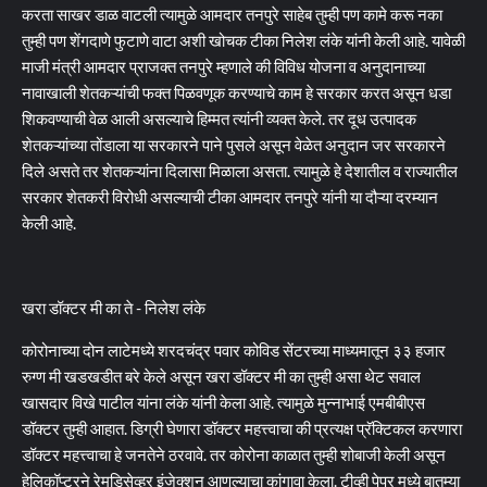
करता साखर डाळ वाटली त्यामुळे आमदार तनपुरे साहेब तुम्ही पण कामे करू नका
तुम्ही पण शेंगदाणे फुटाणे वाटा अशी खोचक टीका निलेश लंके यांनी केली आहे. यावेळी
माजी मंत्री आमदार प्राजक्त तनपुरे म्हणाले की विविध योजना व अनुदानाच्या
नावाखाली शेतकऱ्यांची फक्त पिळवणूक करण्याचे काम हे सरकार करत असून धडा
शिकवण्याची वेळ आली असल्याचे हिम्मत त्यांनी व्यक्त केले. तर दूध उत्पादक
शेतकऱ्यांच्या तोंडाला या सरकारने पाने पुसले असून वेळेत अनुदान जर सरकारने
दिले असते तर शेतकऱ्यांना दिलासा मिळाला असता. त्यामुळे हे देशातील व राज्यातील
सरकार शेतकरी विरोधी असल्याची टीका आमदार तनपुरे यांनी या दौऱ्या दरम्यान
केली आहे.
खरा डॉक्टर मी का ते - निलेश लंके
कोरोनाच्या दोन लाटेमध्ये शरदचंद्र पवार कोविड सेंटरच्या माध्यमातून ३३ हजार
रुग्ण मी खडखडीत बरे केले असून खरा डॉक्टर मी का तुम्ही असा थेट सवाल
खासदार विखे पाटील यांना लंके यांनी केला आहे. त्यामुळे मुन्नाभाई एमबीबीएस
डॉक्टर तुम्ही आहात. डिग्री घेणारा डॉक्टर महत्त्वाचा की प्रत्यक्ष प्रॅक्टिकल करणारा
डॉक्टर महत्त्वाचा हे जनतेने ठरवावे. तर कोरोना काळात तुम्ही शोबाजी केली असून
हेलिकॉप्टरने रेमडिसेव्हर इंजेक्शन आणल्याचा कांगावा केला. टीव्ही पेपर मध्ये बातम्या