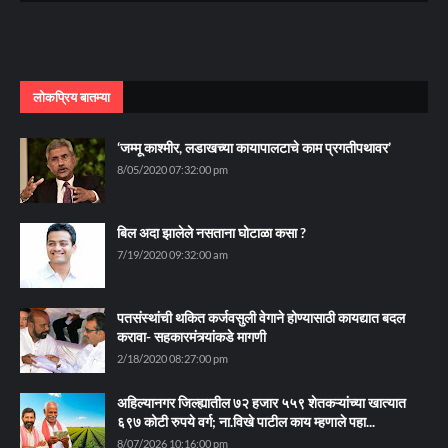
लोकप्रिय बातम्या
‘जम्मू काश्मीर, लडाखच्या कायापालटाचे काम प्रगतीपथावर’
8/05/2020 07:32:00 pm
बिल अदा झालेले नसताना घोटाळा कसा ?
7/19/2020 09:32:00 am
पतसंस्थांची थकित कर्जवसुली वेगाने होण्यासाठी कायद्यात बदल
करावा- सहकारमंत्र्यांकडे मागणी
2/18/2020 08:27:00 pm
अहिल्यानगर जिल्ह्यातील ७२ हजार ५५९ शेतकऱ्यांच्या खात्यात
६९७ कोटी रुपये वर्ग; ना.विखे पाटील काय म्हणाले पहा...
8/07/2026 10:16:00 pm