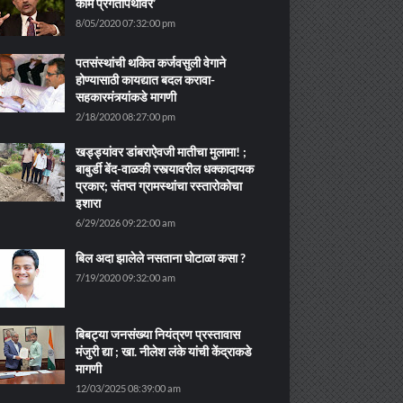
काम प्रगतीपथावर’
8/05/2020 07:32:00 pm
पतसंस्थांची थकित कर्जवसुली वेगाने
होण्यासाठी कायद्यात बदल करावा-
सहकारमंत्र्यांकडे मागणी
2/18/2020 08:27:00 pm
खड्ड्यांवर डांबराऐवजी मातीचा मुलामा! ;
बाबुर्डी बेंद-वाळकी रस्त्यावरील धक्कादायक
प्रकार; संतप्त ग्रामस्थांचा रस्तारोकोचा
इशारा
6/29/2026 09:22:00 am
बिल अदा झालेले नसताना घोटाळा कसा ?
7/19/2020 09:32:00 am
बिबट्या जनसंख्या नियंत्रण प्रस्तावास
मंजुरी द्या ; खा. नीलेश लंके यांची केंद्राकडे
मागणी
12/03/2025 08:39:00 am