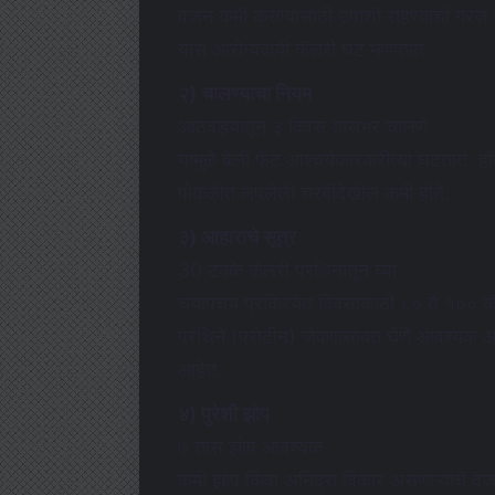
वजन कमी करण्यासाठी उपाशी राहण्याची गरज नाह
यास आरोग्यदायी कॅलरी घट म्हणतात.
२) चालण्याचा नियम
आठवड्यातून ३ दिवस तासभर चालणे
यामुळे बेली फॅट आश्चर्यकारकरीत्या घटतात. हाॅर्
पोकळीत लपलेली चरबीदेखील कमी होते.
३) आहाराचे सूत्र
30 टक्के कॅलरी प्रथिनांतून घ्या
चयापचय प्रक्रियेत दिवसाकाठी ८० ते १०० कॅल
प्रथिने (प्रोटीन) जेवणासोबत घेणे आवश्यक आह
आहेत.
४) पुरेशी झोप
७ तास झोप आवश्यक
कमी झोप किंवा अनिद्रा विकार असणाऱ्यांचे व