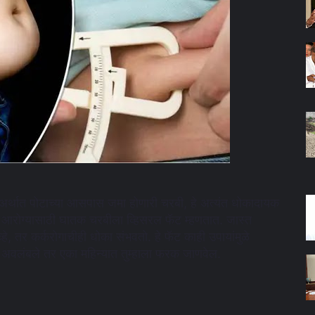
ॅट अर्थात पोटाच्या आसपास जमा होणारी चरबी, हे अत्यंत धोकादायक
ा आरोग्यासाठी घातक चरबीला ‌व्हिसरल फॅट म्हणतात. जास्त
हे, तर कर्करोगाचीही धोका संभवतो. हे फॅट काही उपायांमुळे
भर अवलंबले तर एका महिन्यात तुम्हाला फरक जाणवेल.