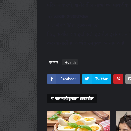
परिणाम करतो, शरीरातील साखरेच्या पातळीवर 
५) व्यायाम अत्यावश्यक
१५ मिनिटे ‘हिट’ एक्सरसाइज
हिट, अर्थात हाय इंटेन्सिटी इंटर्व्हल ट्रेनिंग. स
करण्यासाठी हा अत्यंत उपयुक्त व्यायाम आहे.
प्रकार
Health
Facebook
Twitter
या बातम्याही तुम्हाला आवडतील