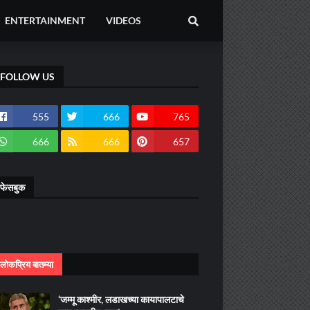
ENTERTAINMENT
VIDEOS
FOLLOW US
555
666
765
666
666
657
फेसबुक
लोकप्रिय बातम्या
‘जम्मू काश्मीर, लडाखच्या कायापालटाचे