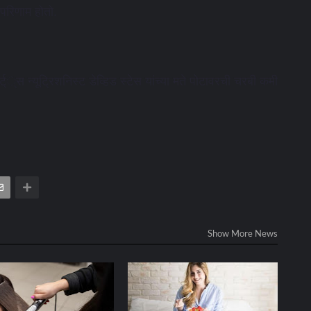
परिणाम होतो.
्पोर्ट््स न्यूट्रिशनिस्ट डेव्हिड स्टेस यांच्या मते पोटावरची चरबी कमी
Show More News