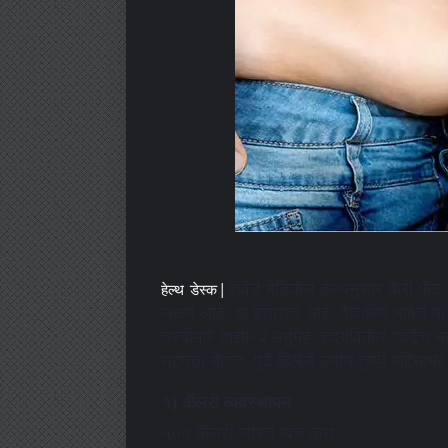
हार्वर्ड मेडिकल हेल्थनुसार बेली फ
हेल्थ डेस्क |
लक्षण आहे. हा इशाराच आहे. वैद्यकीय भाषेत य
चरबीमुळे टाइप-२ मधुमेह, हृदयविकार,एवढेच नव्
घटवता येतात. पुढे दिलेले उपाय तुम्ही महिना
१) कॅलरी व्यवस्थापन
५०० कॅलरी जास्त खर्च करा