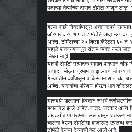
शेतकऱ्यांवर आली आहे. यामध्ये सरकारने तात
पक्षाच्या नेत्यांच्या दारात टोमॅटो आणून टाक
गेल्या काही दिवसांपासून अचानकपणे राज्या
औरंगाबाद या भागात टोमॅटोचे जादा उत्पादन
आहेत. टोमॅटोच्या २० किलो कॅरेट्ला ६० ते 
यामुळे शेतकऱ्यांमधून संताप व्यक्त केला ज
निघत नाही.
यावर्षी टोमॅटो उत्पादक भागात पावसाने खंड 
उत्पादन मोठ्या प्रमाणात झाल्याचे सांगण्यात
गेल्या तीन वर्षांपासून पाकिस्तान सीमा बंद अ
आहेत. यासर्वांचा परिणाम होऊन भाव कोसळल्या
यासंबंधी बोलताना किसान सभेचे सरचिटणीस
हवालदिल झाले आहेत. मात्र, सरकार आणि विरो
ताबडतोब या प्रश्नात लक्ष घालून शेतकऱ्यांना 
चालना देऊन टोमॅटोला बाजारपेठ उपलब्ध करून
टोमॅटो फेकून देण्याची वेळ आली आहे.'