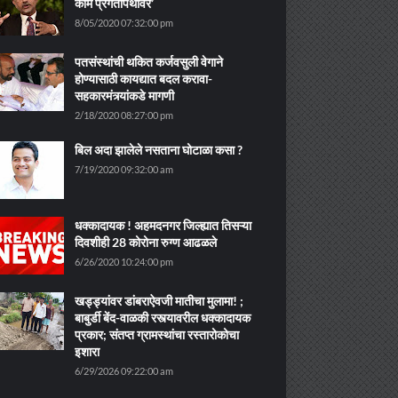
काम प्रगतीपथावर’
8/05/2020 07:32:00 pm
पतसंस्थांची थकित कर्जवसुली वेगाने
होण्यासाठी कायद्यात बदल करावा-
सहकारमंत्र्यांकडे मागणी
2/18/2020 08:27:00 pm
बिल अदा झालेले नसताना घोटाळा कसा ?
7/19/2020 09:32:00 am
धक्कादायक ! अहमदनगर जिल्ह्यात तिसऱ्या
दिवशीही 28 कोरोना रुग्ण आढळले
6/26/2020 10:24:00 pm
खड्ड्यांवर डांबराऐवजी मातीचा मुलामा! ;
बाबुर्डी बेंद-वाळकी रस्त्यावरील धक्कादायक
प्रकार; संतप्त ग्रामस्थांचा रस्तारोकोचा
इशारा
6/29/2026 09:22:00 am