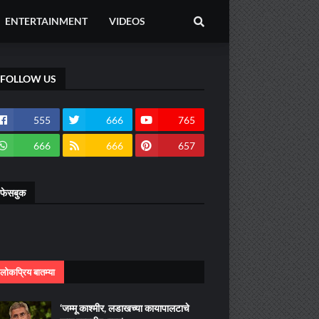
ENTERTAINMENT
VIDEOS
FOLLOW US
555
666
765
666
666
657
फेसबुक
लोकप्रिय बातम्या
‘जम्मू काश्मीर, लडाखच्या कायापालटाचे