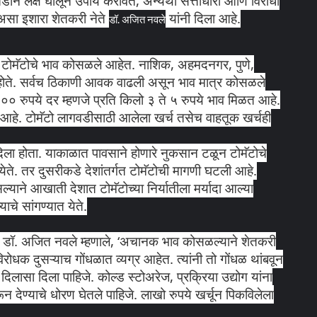
डीने लक्ष घालून उपाय करावेत, अन्यथा सत्ताधारी आणि विरोधी
ू, असा इशारा शेतकरी नेते
यांनी दिला आहे.
डॉ. अजित नवले
त टोमॅटोचे भाव कोसळले आहेत. नाशिक, अहमदनगर, पुणे,
 होते. सर्वच ठिकाणी आवक वाढली असून भाव मात्र कोसळले
१०० रुपये दर म्हणजे प्रति किलो ३ ते ५ रुपये भाव मिळत आहे.
ात आहे. टोमॅटो लागवडीसाठी आलेला खर्च तसेच वाहतूक खर्चही
दिला होता. याकाळात पावसाने होणारे नुकसान टळून टोमॅटोचे
 येते. तर दुसरीकडे देशांतर्गत टोमॅटोची मागणी घटली आहे.
सल्याने आखाती देशात टोमॅटोच्या निर्यातीला मर्यादा आल्या
चे सांगण्यात येते.
 डॉ. अजित नवले म्हणाले, ‘अचानक भाव कोसळल्याने शेतकरी
धक दुसऱ्याच गोंधळात व्यग्र आहेत. त्यांनी तो गोंधळ थांबवून
दिलासा दिला पाहिजे. कोल्ड स्टोअरेज, प्रक्रिया उद्योग यांना
 देण्याचे धोरण घेतले पाहिजे. लाखो रुपये खर्चून पिकविलेला