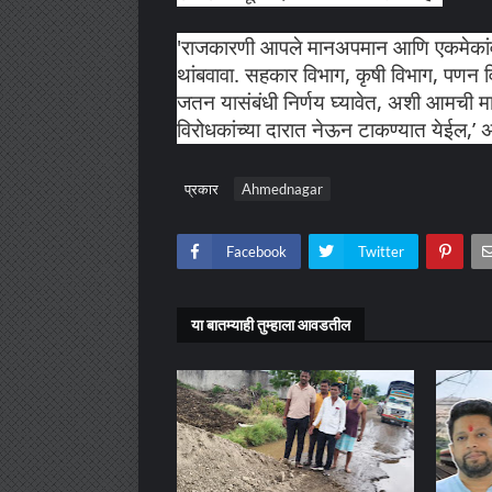
'राजकारणी आपले मानअपमान आणि एकमेकांव
थांबवावा. सहकार विभाग, कृषी विभाग, पणन व
जतन यासंबंधी निर्णय घ्यावेत, अशी आमची माग
विरोधकांच्या दारात नेऊन टाकण्यात येईल,’ 
प्रकार
Ahmednagar
Facebook
Twitter
या बातम्याही तुम्हाला आवडतील