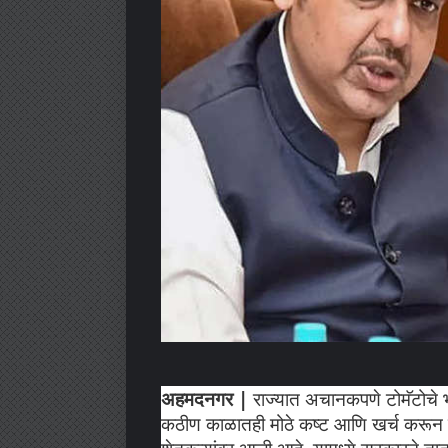
अहमदनगर |
राज्यात अचानकपणे टोमॅटोचे 
कठीण काळातही मोठे कष्ट आणि खर्च करून प