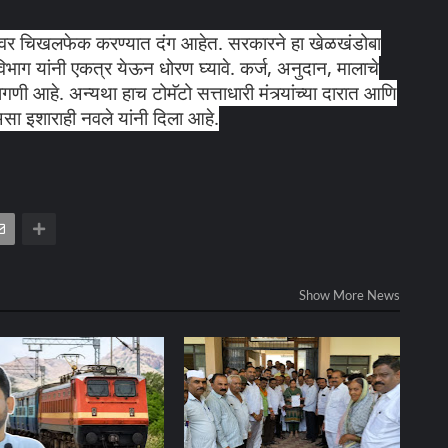
र चिखलफेक करण्यात दंग आहेत. सरकारने हा खेळखंडोबा
िभाग यांनी एकत्र येऊन धोरण घ्यावे. कर्ज, अनुदान, मालाचे
णी आहे. अन्यथा हाच टोमॅटो सत्ताधारी मंत्र्यांच्या दारात आणि
असा इशाराही नवले यांनी दिला आहे.
Show More News