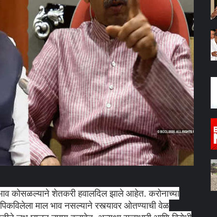
भाव कोसळल्याने शेतकरी हवालदिल झाले आहेत. करोनाच्या
िकविलेला माल भाव नसल्याने रस्त्यावर ओतण्याची वेळ