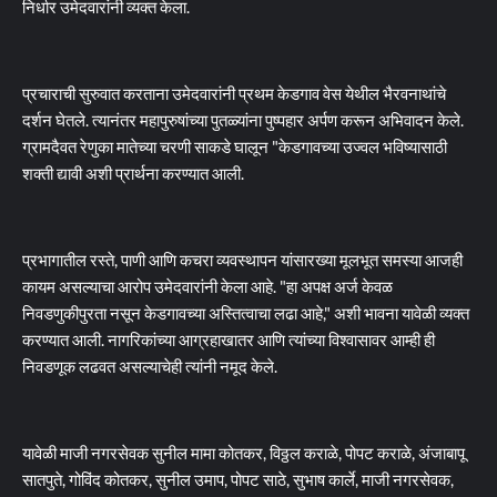
निर्धार उमेदवारांनी व्यक्त केला.
प्रचाराची सुरुवात करताना उमेदवारांनी प्रथम केडगाव वेस येथील भैरवनाथांचे
दर्शन घेतले. त्यानंतर महापुरुषांच्या पुतळ्यांना पुष्पहार अर्पण करून अभिवादन केले.
ग्रामदैवत रेणुका मातेच्या चरणी साकडे घालून "केडगावच्या उज्वल भविष्यासाठी
शक्ती द्यावी अशी प्रार्थना करण्यात आली.
प्रभागातील रस्ते, पाणी आणि कचरा व्यवस्थापन यांसारख्या मूलभूत समस्या आजही
कायम असल्याचा आरोप उमेदवारांनी केला आहे. "हा अपक्ष अर्ज केवळ
निवडणुकीपुरता नसून केडगावच्या अस्तित्वाचा लढा आहे," अशी भावना यावेळी व्यक्त
करण्यात आली. नागरिकांच्या आग्रहाखातर आणि त्यांच्या विश्वासावर आम्ही ही
निवडणूक लढवत असल्याचेही त्यांनी नमूद केले.
यावेळी माजी नगरसेवक सुनील मामा कोतकर, विठ्ठल कराळे, पोपट कराळे, अंजाबापू
सातपुते, गोविंद कोतकर, सुनील उमाप, पोपट साठे, सुभाष कार्ले, माजी नगरसेवक,