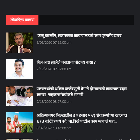
लोकप्रिय बातम्या
‘जम्मू काश्मीर, लडाखच्या कायापालटाचे काम प्रगतीपथावर’
8/05/2020 07:32:00 pm
बिल अदा झालेले नसताना घोटाळा कसा ?
7/19/2020 09:32:00 am
पतसंस्थांची थकित कर्जवसुली वेगाने होण्यासाठी कायद्यात बदल
करावा- सहकारमंत्र्यांकडे मागणी
2/18/2020 08:27:00 pm
अहिल्यानगर जिल्ह्यातील ७२ हजार ५५९ शेतकऱ्यांच्या खात्यात
६९७ कोटी रुपये वर्ग; ना.विखे पाटील काय म्हणाले पहा...
8/07/2026 10:16:00 pm