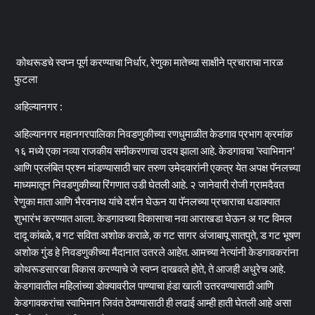
कोथरूडचे स्वप्न पूर्ण करण्याचा निर्धार, रेणुका मातेच्या साक्षीने प्रचाराचा नारळ
फुटला
अहिल्यानगर :
अहिल्यानगर महानगरपालिका निवडणुकीच्या रणधुमाळीत केडगाव प्रभाग क्रमांक
१६ मध्ये एका नव्या राजकीय समीकरणाचा उदय झाला आहे. केडगावचा 'स्वाभिमान'
आणि प्रलंबित प्रश्न मांडण्यासाठी चार तरुण उमेदवारांनी एकत्र येत अपक्ष पॅनलच्या
माध्यमातून निवडणुकीच्या रिंगणात उडी घेतली आहे. २ जानेवारी रोजी ग्रामदैवत
रेणुका माता आणि भैरवनाथ यांचे दर्शन घेऊन या पॅनलच्या प्रचाराचा धडाक्यात
शुभारंभ करण्यात आला. केडगावच्या विकासाचा नवा आराखडा घेऊन अ गट विमल
दादू कांबळे, ब गट सविता अशोक कराळे, क गट सागर अंजाबापू सातपुते, ड गट भूषण
अशोक गुंड हे निवडणुकीच्या मैदानात उतरले आहेत. आमच्या नेत्यांनी केडगावकरांना
कोथरूडसारखा विकास करण्याचे जे स्वप्न दाखवले होते, ते आजही अधुरेच आहे.
केडगावातील महिलांच्या डोक्यावरील पाण्याचा हंडा खाली उतरवण्यासाठी आणि
केडगावकरांचा स्वाभिमान जिवंत ठेवण्यासाठी ही लढाई आम्ही हाती घेतली आहे असा