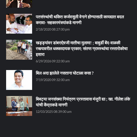
पतसंस्थांची थकित कर्जवसुली वेगाने होण्यासाठी कायद्यात बदल
करावा- सहकारमंत्र्यांकडे मागणी
2/18/2020 08:27:00 pm
खड्ड्यांवर डांबराऐवजी मातीचा मुलामा! ; बाबुर्डी बेंद-वाळकी
रस्त्यावरील धक्कादायक प्रकार; संतप्त ग्रामस्थांचा रस्तारोकोचा
इशारा
6/29/2026 09:22:00 am
बिल अदा झालेले नसताना घोटाळा कसा ?
7/19/2020 09:32:00 am
बिबट्या जनसंख्या नियंत्रण प्रस्तावास मंजुरी द्या ; खा. नीलेश लंके
यांची केंद्राकडे मागणी
12/03/2025 08:39:00 am