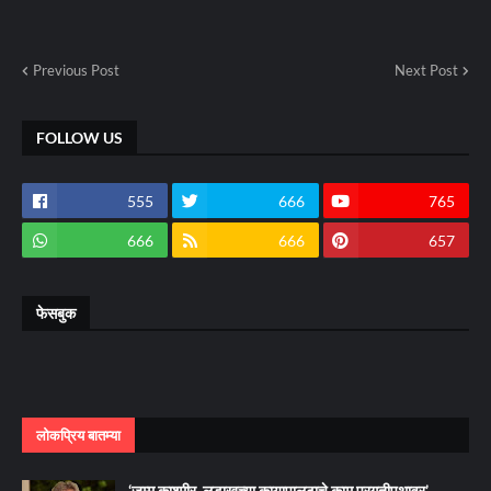
Previous Post
Next Post
FOLLOW US
555
666
765
666
666
657
फेसबुक
लोकप्रिय बातम्या
‘जम्मू काश्मीर, लडाखच्या कायापालटाचे काम प्रगतीपथावर’