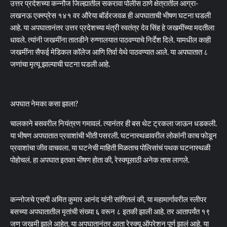
उत्तर प्रदेशच्या कन्नौज जिल्ह्यातील सकरावा पोलीस ठाणे क्षेत्रातील आग्रा-
लखनऊ एक्स्प्रेस १४१ वर औरेया बॉर्डरजवळ ही अपघाताची भीषण घटना घडली
आहे. या अपघातानंतर उत्तर प्रदेशच्या मंत्री स्वतंत्र देव सिंह हे जखमींच्या मदतीला
धावले. त्यांनी जखमींना तातडीने रुग्णालयात पाठवण्याचे निर्देश दिले. यामधील काही
जखमींना सैफई मेडिकल कॉलेज आणि तिर्वा येथे पाठवण्यात आले. या अपघातात ८
जणांचा मृत्यू झाल्याची घटना घडली आहे.
अपघात नेमका कसा झाला?
चालकाने बसवरील नियंत्रण गमावलं. त्यानंतर ही बस थेट ट्रकला जाऊन धडकली.
या भीषण अपघातात प्रवाशांची भीती पसरली. घटनास्थळावरील लोकांनी काच फोडून
प्रवाशांचा जीव वाचवला. या घटनेची माहिती मिळताच पोलिसांचं पथक घटनास्थळी
पोहोचलं. हा अपघात इतका भीषण होता की, रेस्क्यूसाठी अनेक तास लागले.
कन्नोजचे एसपी अमित कुमार आनंद यांनी सांगितलं की, या महामार्गावरील स्लीपर
बसच्या अपघातातील मृतांची संख्या ६ वरून ८ इतकी झाली आहे. तर आतापर्यंत १९
जण जखमी झाले आहेत. या अपघातानंतर आता रेस्क्यू ऑपरेशन पूर्ण झालं आहे. या