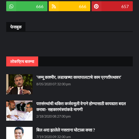
666
666
657
फेसबुक
लोकप्रिय बातम्या
‘जम्मू काश्मीर, लडाखच्या कायापालटाचे काम प्रगतीपथावर’
8/05/2020 07:32:00 pm
पतसंस्थांची थकित कर्जवसुली वेगाने होण्यासाठी कायद्यात बदल
करावा- सहकारमंत्र्यांकडे मागणी
2/18/2020 08:27:00 pm
बिल अदा झालेले नसताना घोटाळा कसा ?
7/19/2020 09:32:00 am