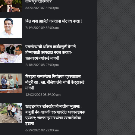
काम प्रगतीपथावर’
8/05/2020 07:32:00 pm
बिल अदा झालेले नसताना घोटाळा कसा ?
7/19/2020 09:32:00 am
पतसंस्थांची थकित कर्जवसुली वेगाने
होण्यासाठी कायद्यात बदल करावा-
सहकारमंत्र्यांकडे मागणी
2/18/2020 08:27:00 pm
बिबट्या जनसंख्या नियंत्रण प्रस्तावास
मंजुरी द्या ; खा. नीलेश लंके यांची केंद्राकडे
मागणी
12/03/2025 08:39:00 am
खड्ड्यांवर डांबराऐवजी मातीचा मुलामा! ;
बाबुर्डी बेंद-वाळकी रस्त्यावरील धक्कादायक
प्रकार; संतप्त ग्रामस्थांचा रस्तारोकोचा
इशारा
6/29/2026 09:22:00 am