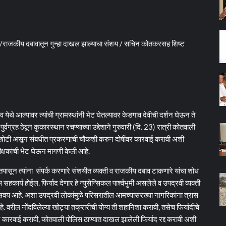
केला /राजकीय दबावातून गुन्हा दाखल झाल्याचा संशय / सचिन कोतकरसह शिष्ट
थे आल्यावर त्यांची ग्रामस्थांनी भेट घेतल्यावर केडगाव देवीची दर्शन घेऊन ते
र्वग्रह ठेवून कुकारस्थान रचण्याच्या उद्देशाने गुरुवारी (दि. 23) रात्री कोतवाली
 ही खोटी असून संबधीत प्रकरणाची चौकशी करुन दोषींवर कारवाई करावी अशी
्षकांची भेट घेऊन मागणी केली आहे.
ग तपासून त्यांना संपर्क करणारे संशयीत व्यक्ती व राजकीय दबाव टाकणारे यांचा शोध
र्य होईल. फिर्याद देणार हे न्युसेन्सिकल पार्श्‍वभुमी असलेले व उपद्रवी व्यक्ती
य आहे. अशा उपद्रवी लोकांमुळे परिसरातील आमच्यासरख्या नागरिकांना त्रास
े. वरील नोंदविलेल्या खोट्या तक्रारीची योग्य ती शहानिशा करावी, तसेच फिर्यादीचे
ासून कारवाई करावी, कोतवाली पोलिस ठाण्यात दाखल झालेली फिर्याद रद्द करावी अशी