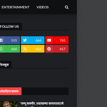
ENTERTAINMENT
VIDEOS
FOLLOW US
555
666
765
666
666
657
फेसबुक
लोकप्रिय बातम्या
‘जम्मू काश्मीर, लडाखच्या कायापालटाचे