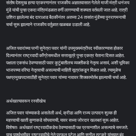
संतोष देशमुख हत्या प्रकरणानंतर राजकीय अज्ञातवासात गेलेले माजी मंत्री धनंजय
मुंडे यांची पुन्हा एकदा मंत्रिमंडळात वर्णी लागण्याची शक्यता वर्तवली जात आहे. रात्री
उशिरा झालेल्या बंद दाराआड बैठकीनंतर अवघ्या 24 तासांत मुंडेंच्या पुनरागमनाची
चर्चा सुरू झाल्याने राजकीय वर्तुळात खळबळ उडाली आहे.
अजित पवारांच्या पत्नी सुनेत्रा पवार यांनी उपमुख्यमंत्रीपद स्वीकारण्यास होकार
दिल्यानंतर राष्ट्रवादी काँग्रेसमधील सत्तासूत्रे पुन्हा एकत्र येताना दिसत आहेत.
पक्षाला एकसंध ठेवण्यासाठी पवार कुटुंबातीलच व्यक्तीकडे नेतृत्व असावं, अशी भूमिका
भाजपच्या वरिष्ठ नेतृत्वाची असल्याची माहिती सूत्रांकडून मिळत आहे. त्यामुळेच
पक्षप्रमुखपदासाठीही सुनेत्रा पवार यांच्या नावावर शिक्कामोर्तब झाल्याची चर्चा आहे.
अर्थखात्यावरून रस्सीखेच
अजित पवार यांच्याकडे असलेली अर्थ, क्रीडा आणि राज्य उत्पादन शुल्क ही
महत्त्वाची खाती कुणाकडे सोपवायची, यावर सध्या जोरदार खलबतं सुरू आहेत.
विशेषतः अर्थखातं राष्ट्रवादीकडेच ठेवण्यासाठी पक्ष प्रयत्नशील असल्याचे समजते.
याच पार्श्वभूमीवर राष्ट्रवादीचे नेते प्रफुल पटेल आणि सुनील तटकरे यांच्यात बंद