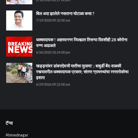
बिल अदा झालेले नसताना घोटाळा कसा ?
7/19/2020 09:32:00 am
धक्कादायक ! अहमदनगर जिल्ह्यात तिसऱ्या दिवशीही 28 कोरोना
रुग्ण आढळले
6/26/2020 10:24:00 pm
खड्ड्यांवर डांबराऐवजी मातीचा मुलामा! ; बाबुर्डी बेंद-वाळकी
रस्त्यावरील धक्कादायक प्रकार; संतप्त ग्रामस्थांचा रस्तारोकोचा
इशारा
6/29/2026 09:22:00 am
टॅग्स
Ahmednagar