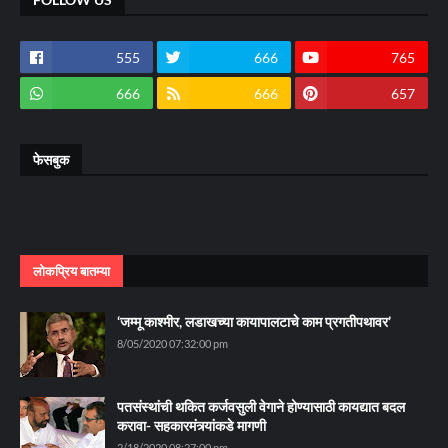
555
666
765
666
666
657
फेसबुक
लोकप्रिय बातम्या
‘जम्मू काश्मीर, लडाखच्या कायापालटाचे काम प्रगतीपथावर’
8/05/2020 07:32:00 pm
पतसंस्थांची थकित कर्जवसुली वेगाने होण्यासाठी कायद्यात बदल
करावा- सहकारमंत्र्यांकडे मागणी
2/18/2020 08:27:00 pm