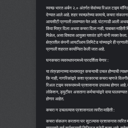
स्वच्छ भारत अर्बन २.० अंतर्गत सेवांच्या रिअल टाइम म
देण्यात आले आहे. शहर स्वच्छतेच्या कामाचे, कचरा संकलन
आयसीटी प्रणाली लावण्यात येत आहे. घंटागाडी आली अथवा न
किंवा मिश्र दिला अथवा कचरा दिला नाही, याबाबत माहिती
मिळेल, असा विश्वास आयुक्त यशवंत डांगे यांनी व्यक्त केला
क्षेत्रातील कंपनी आयटीआय लिमिटेड यांच्याद्वारे ही प्रण
प्रणाली शहरात कार्यान्वित केली जात आहे.
घनकचरा व्यवस्थापनामध्ये पारदर्शिता येणार :
या तंत्रज्ञानाच्या माध्यमातून कचऱ्याची उचल होण्याची त्य
कि नाही, नागरिकांद्वारे कशा प्रकारचा कचरा म्हणजे विलगीक
रिअल टाइम स्वरूपामध्ये प्रशासनास उपलब्ध होणार आहे. तसे
लोकेशन, ड्युटीवर असताना कर्मचाऱ्यांद्वारे वाया घालवण्यात आल
होणार आहेत.
कचरा न उचलल्यास प्रशासनाला त्वरीत माहिती :
कचरा संकलन करताना घर सुटल्यास प्रशासनास त्वरित माहि
वापराद्वारे सर्व कर्मचाऱ्याची डिजिटल हजेरी शक्य आहे. तसे