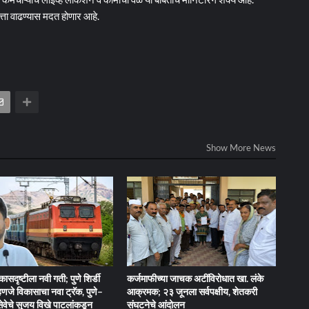
णवत्ता वाढण्यास मदत होणार आहे.
Show More News
िकासदृष्टीला नवी गती; पुणे शिर्डी
कर्जमाफीच्या जाचक अटींविरोधात खा. लंके
म्हणजे विकासाचा नवा ट्रॅक, पुणे–
आक्रमक; २३ जूनला सर्वपक्षीय, शेतकरी
वेसेवेचे सुजय विखे पाटलांकडून
संघटनेचे आंदोलन