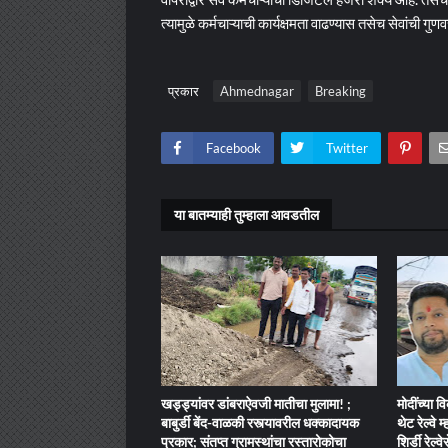
त्यामुळे कर्मचाऱ्याची कार्यक्षमता वाढण्यास तसेच सेवांची गु
प्रकार
Ahmednagar
Breaking
Facebook
Twitter
या बातम्याही तुम्हाला आवडतील
खड्ड्यांवर डांबराऐवजी मातीचा मुलामा! ;
मोदींच्या व
बाबुर्डी बेंद-वाळकी रस्त्यावरील धक्कादायक
थेट रेल्वे 
प्रकार; संतप्त ग्रामस्थांचा रस्तारोकोचा
शिर्डी रेल्