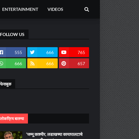
ENTERTAINMENT
VIDEOS
FOLLOW US
555
666
765
666
666
657
फेसबुक
लोकप्रिय बातम्या
‘जम्मू काश्मीर, लडाखच्या कायापालटाचे