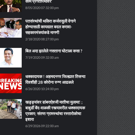
काम प्रगतीपथावर’
8/05/2020 07:32:00 pm
पतसंस्थांची थकित कर्जवसुली वेगाने
होण्यासाठी कायद्यात बदल करावा-
सहकारमंत्र्यांकडे मागणी
2/18/2020 08:27:00 pm
बिल अदा झालेले नसताना घोटाळा कसा ?
7/19/2020 09:32:00 am
धक्कादायक ! अहमदनगर जिल्ह्यात तिसऱ्या
दिवशीही 28 कोरोना रुग्ण आढळले
6/26/2020 10:24:00 pm
खड्ड्यांवर डांबराऐवजी मातीचा मुलामा! ;
बाबुर्डी बेंद-वाळकी रस्त्यावरील धक्कादायक
प्रकार; संतप्त ग्रामस्थांचा रस्तारोकोचा
इशारा
6/29/2026 09:22:00 am