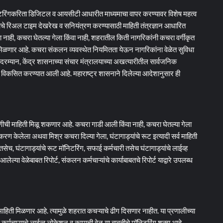
ॉनिटरिंगकरिता डिजिटल व आयसीटी आधारीत माध्यमाचा वापर करण्यावर विशेष महत्व
ाचे रिअल टाइम देखरेख व सनियंत्रण करण्यासाठी माहिती तंत्रज्ञान आधारित
ाही, कचरा घेतल्या गेला किंवा नाही, शहरातील किती नागरिकांनी कचरा वर्गीकृत
 मिळणार आहे. कचरा संकलन व्यवस्थेत नियमितता येऊन नागरिकांना वेळेत सुविधा
. दरम्यान, केंद्र शासनाच्या संचार मंत्रालयाच्या अखत्यारीतील सार्वजनिक
ाली विकसित करण्यात आली आहे. महाराष्ट्र शासनाने दिलेल्या आदेशानुसार ही
ाक्षणीची माहिती मिळू शकणार आहे. कचरा गाडी आली किंवा नाही, कचरा घेतल्या गेला
रण केलेला अथवा मिश्र कचरा दिल्या गेला, घंटागाड्यांचे रूट इत्यादी सर्व माहिती
च, घंटागाड्यांचे रूट मॉनिटरिंग, सफाई कर्मचारी तसेच घंटागाड्यांचे लाईव्ह
ेल्या वेळेबाबत रिपोर्ट, संकलन कर्मचाऱ्यांचे कार्याबाबतचे रिपोर्ट याद्वारे उपलब्ध
ती मिळणार आहे. त्यामुळे शहरात कचऱ्याचे ढीग दिसणार नाहीत. या प्रणालीच्या
च कर्मचाऱ्याचे लाईव्ह लोकेशन व कामाची वेळ या बाबतीचे मॉनिटरिंग शक्य आहे.