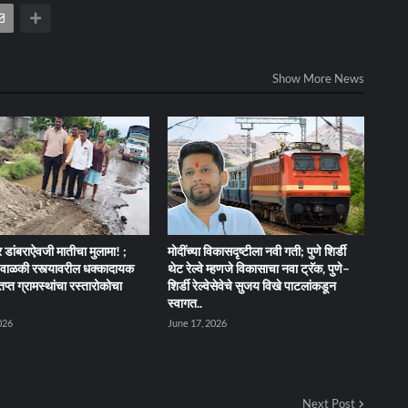
Show More News
 डांबराऐवजी मातीचा मुलामा! ;
मोदींच्या विकासदृष्टीला नवी गती; पुणे शिर्डी
ेंद-वाळकी रस्त्यावरील धक्कादायक
थेट रेल्वे म्हणजे विकासाचा नवा ट्रॅक, पुणे–
तप्त ग्रामस्थांचा रस्तारोकोचा
शिर्डी रेल्वेसेवेचे सुजय विखे पाटलांकडून
स्वागत..
026
June 17, 2026
Next Post