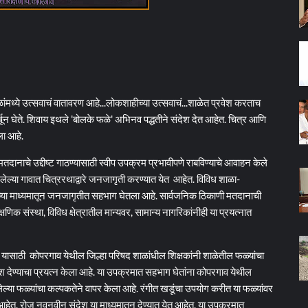
ांमध्ये उत्सवाचं वातावरण आहे...लोकशाहीच्या उत्सवाचं...शाळेत प्रवेश करताच
र्षून घेते. शिवाय इथले 'बोलके फळे' अभिनव पद्धतीने संदेश देत आहेत. चित्र आणि
ला आहे.
मतदानाचे उद्दीष्ट गाठण्यासाठी स्वीप उपक्रम प्रभावीपणे राबविण्याचे आवाहन केले
सलेल्या गावात चित्ररथाद्वारे जनजागृती करण्यात येत आहेत. विविध शाळा-
आदींच्या माध्यमातून जनजागृतीत सहभाग घेतला आहे. सार्वजनिक ठिकाणी मतदानाची
्षणिक संस्था, विविध क्षेत्रातील मान्यवर, सामान्य नागरिकांनीही या प्रयत्नात
यासाठी कोपरगाव येथील जिल्हा परिषद शाळांधील शिक्षकांनी शाळेतील फळ्यांचा
 देण्याचा प्रयत्न केला आहे. या उपक्रमात सहभाग घेतांना कोपरगाव येथील
ावलेल्या फळ्यांचा कल्पकतेने वापर केला आहे. रंगीत खडूंचा उपयोग करीत या फळ्यांवर
 आहेत. रोज नवनवीन संदेश या माध्यमातून देण्यात येत आहेत. या उपक्रमात