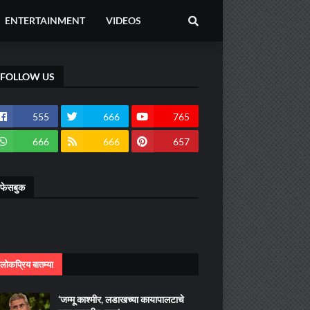
ENTERTAINMENT
VIDEOS
FOLLOW US
555
666
765
666
666
657
फेसबुक
लोकप्रिय बातम्या
‘जम्मू काश्मीर, लडाखच्या कायापालटाचे