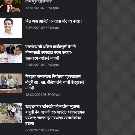
काम प्रगतीपथावर’
8/05/2020 07:32:00 pm
बिल अदा झालेले नसताना घोटाळा कसा ?
7/19/2020 09:32:00 am
पतसंस्थांची थकित कर्जवसुली वेगाने
होण्यासाठी कायद्यात बदल करावा-
सहकारमंत्र्यांकडे मागणी
2/18/2020 08:27:00 pm
बिबट्या जनसंख्या नियंत्रण प्रस्तावास
मंजुरी द्या ; खा. नीलेश लंके यांची केंद्राकडे
मागणी
12/03/2025 08:39:00 am
खड्ड्यांवर डांबराऐवजी मातीचा मुलामा! ;
बाबुर्डी बेंद-वाळकी रस्त्यावरील धक्कादायक
प्रकार; संतप्त ग्रामस्थांचा रस्तारोकोचा
इशारा
6/29/2026 09:22:00 am