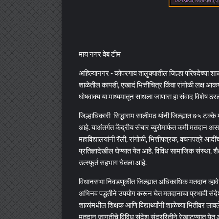
माय नगर वेब टीम
अहिल्यानगर - कोपरगाव तालुक्यातील जिल्हा परिषदेच्या शाळ
शाळेतील कापडी, एखादं भित्तीचित्र किंवा रांगोळी लक्ष आक
घोषवाक्य या माध्यमातून साधला जाणारा हा संवाद विशेष ठर
जिल्हाधिकारी सिद्धाराम सालीमठ यांनी जिल्ह्यात ७५ टक्के 
आहे. याअंतर्गत केंद्रीय संचार ब्युरोमार्फत कमी मतदान अ
महाविद्यालयांनी रॅली, रांगोळी, भित्तीपत्रक, वचनपत्रे 
प्रतिज्ञादेखील घेण्यात येत आहे. विविध सामाजिक संस्था, शैक
उत्स्फूर्त सहभाग घेतला आहे.
विधानसभा निवडणुकीत जिल्ह्यात अधिकाधिक मतदान व्हावे 
अभिनव पद्धतीने उपयोग करून घेत मतदानाचा प्रभावी संदेश
शाळांमधील शिक्षक आणि विद्यार्थ्यांनी शाळेच्या भिंतीवर ल
मतदान जागृतीचे विविध संदेश सुंदररितीने रेखाटण्यात येत