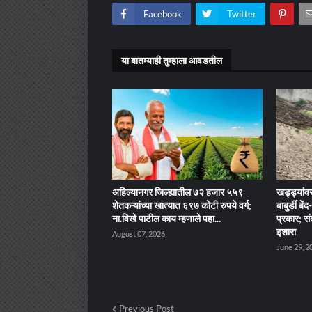
Facebook
Twitter
या बातम्याही तुम्हाला आवडतील
अहिल्यानगर जिल्ह्यातील ७२ हजार ५५९
खड्ड्यांवर
शेतकऱ्यांच्या खात्यात ६९७ कोटी रुपये वर्ग;
बाबुर्डी ब
ना.विखे पाटील काय म्हणाले पहा...
प्रकार; सं
इशारा
August 07, 2026
June 29, 2
Previous Post