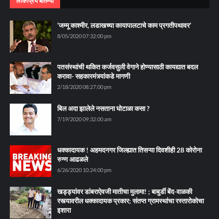
लोकप्रिय बातम्या
‘जम्मू काश्मीर, लडाखच्या कायापालटाचे काम प्रगतीपथावर’
8/05/2020 07:32:00 pm
पतसंस्थांची थकित कर्जवसुली वेगाने होण्यासाठी कायद्यात बदल
करावा- सहकारमंत्र्यांकडे मागणी
2/18/2020 08:27:00 pm
बिल अदा झालेले नसताना घोटाळा कसा ?
7/19/2020 09:32:00 am
धक्कादायक ! अहमदनगर जिल्ह्यात तिसऱ्या दिवशीही 28 कोरोना
रुग्ण आढळले
6/26/2020 10:24:00 pm
खड्ड्यांवर डांबराऐवजी मातीचा मुलामा! ; बाबुर्डी बेंद-वाळकी
रस्त्यावरील धक्कादायक प्रकार; संतप्त ग्रामस्थांचा रस्तारोकोचा
इशारा