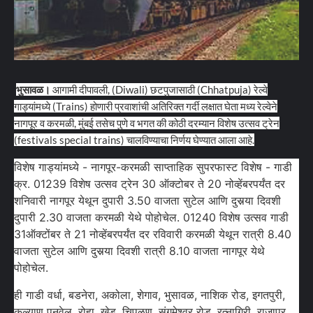
भुसावळ।
आगामी दीपावली, (Diwali) छटपुजासाठी (Chhatpuja) रेल्वे
गाड्यांमध्ये (Trains) होणारी प्रवाशांची अतिरिक्त गर्दी लक्षात घेता मध्य रेल्वेने
नागपूर व करमळी, मुंबई तसेच पुणे व भगत की कोठी दरम्यान विशेष उत्सव ट्रेन
(festivals special trains) चालविण्याचा निर्णय घेण्यात आला आहे.
विशेष गाड्यांमध्ये - नागपूर-करमळी साप्ताहिक सुपरफास्ट विशेष - गाडी
क्र. 01239 विशेष उत्सव ट्रेन 30 ऑक्टोबर ते 20 नोव्हेंबरपर्यंत दर
शनिवारी नागपूर येथून दुपारी 3.50 वाजता सुटेल आणि दुसर्‍या दिवशी
दुपारी 2.30 वाजता करमळी येथे पोहोचेल. 01240 विशेष उत्सव गाडी
31ऑक्टोंबर ते 21 नोव्हेंबरपर्यंत दर रविवारी करमळी येथून रात्री 8.40
वाजता सुटेल आणि दुसर्‍या दिवशी रात्री 8.10 वाजता नागपूर येथे
पोहोचेल.
ही गाडी वर्धा, बडनेरा, अकोला, शेगाव, भुसावळ, नाशिक रोड, इगतपुरी,
कल्याण पनवेल, रोहा, खेड, चिपळूण, संगमेश्वर रोड, रत्नागिरी, राजापूर