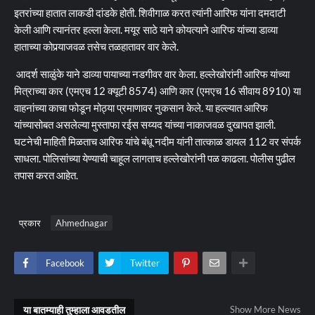
इतरांच्या हातात लाकडी दांडके होती. शिवीगाळ करत त्यांनी आरिफ यांना दमदाटी
केली आणि त्यानंतर हल्ला केला. मयूर साठे याने कोयत्याने आरिफ यांच्या डाव्या
हाताच्या कोपर्‍याजवळ तसेच तळहातावर वार केले.
आदर्श साळुंके याने डाव्या पायाच्या नडगीवर वार केला. हल्लेखोरांनी आरिफ यांच्या
मित्राच्या कार (एमएच 12 क्यूटी 8574) आणि कार (एमएच 16 सीवाय 8910) या
वाहनांच्या काचा फोडून मोठ्या प्रमाणावर नुकसान केले. या हल्ल्यात आरिफ
यांच्यासोबत असलेल्या मुस्ताफा रईस सय्यद यांच्या नाकाजवळ दुखापत झाली.
घटनेची माहिती मिळताच आरिफ यांचे बंधू नदीम यांनी तात्काळ डायल 112 वर संपर्क
साधला. पोलिसांच्या येण्याची चाहूल लागताच हल्लेखोरांनी पळ काढला. पोलीस पुढील
तपास करत आहेत.
प्रकार
Ahmednagar
Facebook
Twitter
या बातम्याही तुम्हाला आवडतील
Show More News