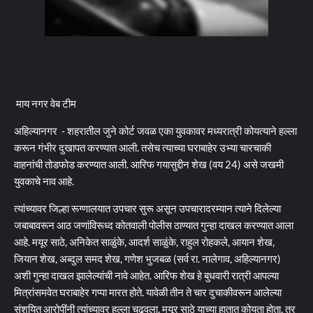
माय नगर वेब टीम
अहिल्यानगर - शहरातील जुने कोर्ट जवळ एका युवकावर मध्यरात्री कोयत्याने हल्ला
करून गंभीर दुखापत करण्यात आली. तसेच त्याच्या घराबाहेर उभ्या चारचाकी
वाहनांची तोडफोड करण्यात आली. आरिफ गयासुद्दीन शेख (वय 24) असे जखमी
युवकाचे नाव आहे.
त्यांच्यावर जिल्हा रूग्णालयात उपचार सुरू असून उपचारादरम्यान त्याने दिलेल्या
जबाबावरून आठ जणांविरूध्द कोतवाली पोलीस ठाण्यात गुन्हा दाखल करण्यात आला
आहे. मयूर साठे, अनिकेत साळुंके, आदर्श साळुंके, राहुल रोहकले, आयान शेख,
जियान शेख, अब्दुल समद शेख, गणेश भुजबळ (सर्व रा. नालेगाव, अहिल्यानगर)
अशी गुन्हा दाखल झालेल्यांची नावे आहेत. आरिफ शेख हे बुधवारी रात्री आपल्या
मित्रांसमवेत घराबाहेर गप्पा मारत होते. यावेळी तीन ते चार दुचाकीवरून आलेल्या
संशयित आरोपींनी त्यांच्यावर हल्ला चढवला. मयूर साठे याच्या हातात कोयता होता, तर