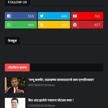
FOLLOW US
555
666
765
666
666
657
फेसबुक
लोकप्रिय बातम्या
‘जम्मू काश्मीर, लडाखच्या कायापालटाचे काम प्रगतीपथावर’
8/05/2020 07:32:00 pm
बिल अदा झालेले नसताना घोटाळा कसा ?
7/19/2020 09:32:00 am