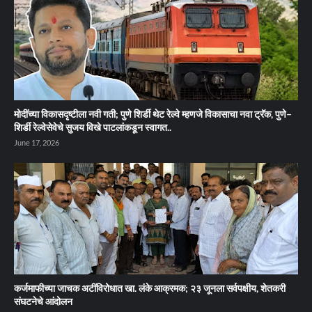
मोदींच्या विकासदृष्टीला नवी गती; पुणे शिर्डी थेट रेल्वे म्हणजे विकासाचा नवा ट्रॅक, पुणे–
शिर्डी रेल्वेसेवेचे सुजय विखे पाटलांकडून स्वागत..
June 17, 2026
कर्जमाफीच्या जाचक अटींविरोधात खा. लंके आक्रमक; २३ जूनला सर्वपक्षीय, शेतकरी
संघटनेचे आंदोलन