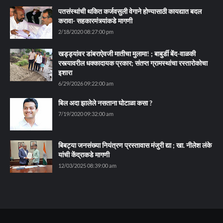
पतसंस्थांची थकित कर्जवसुली वेगाने होण्यासाठी कायद्यात बदल
करावा- सहकारमंत्र्यांकडे मागणी
2/18/2020 08:27:00 pm
खड्ड्यांवर डांबराऐवजी मातीचा मुलामा! ; बाबुर्डी बेंद-वाळकी
रस्त्यावरील धक्कादायक प्रकार; संतप्त ग्रामस्थांचा रस्तारोकोचा
इशारा
6/29/2026 09:22:00 am
बिल अदा झालेले नसताना घोटाळा कसा ?
7/19/2020 09:32:00 am
बिबट्या जनसंख्या नियंत्रण प्रस्तावास मंजुरी द्या ; खा. नीलेश लंके
यांची केंद्राकडे मागणी
12/03/2025 08:39:00 am