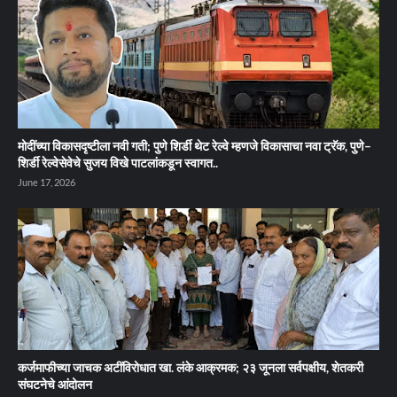
मोदींच्या विकासदृष्टीला नवी गती; पुणे शिर्डी थेट रेल्वे म्हणजे विकासाचा नवा ट्रॅक, पुणे–
शिर्डी रेल्वेसेवेचे सुजय विखे पाटलांकडून स्वागत..
June 17, 2026
कर्जमाफीच्या जाचक अटींविरोधात खा. लंके आक्रमक; २३ जूनला सर्वपक्षीय, शेतकरी
संघटनेचे आंदोलन