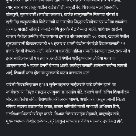
त्यानुसार नगर तालुक्यातील रूईछत्तीशी, बाबुर्डी बेंद, शिरकांड मळा (वाळकी),
घोसपुरी, सुभाष वाडी (सारोळा कासार), कर्जत तालुक्यातील निमगाव गांगर्डा व
श्रीगोंदा तालुक्यातील थिटेसांगवी या गावातील जिल्हा परिषदेच्या प्राथमिक शाळांना
ग्रंथालयासाठी लोखंडी कपाटे आणि पुस्तके भेट देण्यात आली. याशिवाय सारोळा
कासार येथील कर्मवीर विद्यालयाच्या इमारत बांधकामासाठी ५० हजार, खडकी येथील
तुळजाभवानी विद्यालयासाठी ११ हजार व आष्टी येथील गंगादेवी विद्यालयासाठी ११
हजार देणगी देण्यात आली. याशिवाय गावातील महिला भजनी मंडळाला टाळ,सतरंजी व
इतर साहित्यासाठी ११ हजार, आळंदी येथील श्रीकृष्णदास लोहिया महाराज
आश्रमासाठी ५ हजार देणगी देण्यात आली. कार्यक्रमासाठी आलेल्या सर्वांना शामची
आई, शिवाजी कोण होता या पुस्तकांचे वाटप करण्यात आले.
यावेळी शिवचरित्रकर ह.भ.प.सुसेनमहाराज नाईकवाडे यांचे कीर्तन झाले. या
कार्यक्रमास निवृत्त महसूल उपायुक्त नानासाहेब बोठे, रयतचे माजी सचिव शिवाजीराव
भोर, आ.निलेश लंके, शिक्षणाधिकारी अरुण धामणे, अशोकराव कडूस, माजी जिल्हा
परिषद सदस्य बाळासाहेब हराळ, बाजार समितीचे माजी सभापती अभिलाष घिगे,
गटशिक्षणाधिकारी रविंद्र कापरे, शिक्षक नेते रावसाहेब रोहकले, बापूसाहेब तांबे,
मुख्याध्यापक किशोर तळेकर, श्री.बागुल यांच्यासह विविध मान्यवर उपस्थित होते.