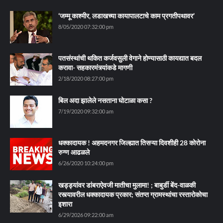
‘जम्मू काश्मीर, लडाखच्या कायापालटाचे काम प्रगतीपथावर’
8/05/2020 07:32:00 pm
पतसंस्थांची थकित कर्जवसुली वेगाने होण्यासाठी कायद्यात बदल
करावा- सहकारमंत्र्यांकडे मागणी
2/18/2020 08:27:00 pm
बिल अदा झालेले नसताना घोटाळा कसा ?
7/19/2020 09:32:00 am
धक्कादायक ! अहमदनगर जिल्ह्यात तिसऱ्या दिवशीही 28 कोरोना
रुग्ण आढळले
6/26/2020 10:24:00 pm
खड्ड्यांवर डांबराऐवजी मातीचा मुलामा! ; बाबुर्डी बेंद-वाळकी
रस्त्यावरील धक्कादायक प्रकार; संतप्त ग्रामस्थांचा रस्तारोकोचा
इशारा
6/29/2026 09:22:00 am