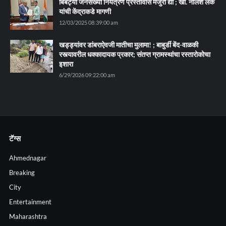
बिबट्या जनसंख्या नियंत्रण प्रस्तावास मंजुरी द्या ; खा. नीलेश लंके
यांची केंद्राकडे मागणी
12/03/2025 08:39:00 am
खड्ड्यांवर डांबराऐवजी मातीचा मुलामा! ; बाबुर्डी बेंद-वाळकी
रस्त्यावरील धक्कादायक प्रकार; संतप्त ग्रामस्थांचा रस्तारोकोचा
इशारा
6/29/2026 09:22:00 am
टॅग्स
Ahmednagar
Breaking
City
Entertainment
Maharashtra