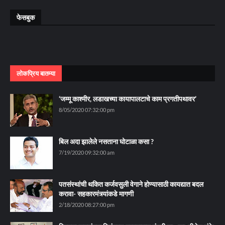
फेसबुक
लोकप्रिय बातम्या
‘जम्मू काश्मीर, लडाखच्या कायापालटाचे काम प्रगतीपथावर’
8/05/2020 07:32:00 pm
बिल अदा झालेले नसताना घोटाळा कसा ?
7/19/2020 09:32:00 am
पतसंस्थांची थकित कर्जवसुली वेगाने होण्यासाठी कायद्यात बदल
करावा- सहकारमंत्र्यांकडे मागणी
2/18/2020 08:27:00 pm