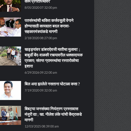
काम प्रगतीपथावर’
8/05/2020 07:32:00 pm
पतसंस्थांची थकित कर्जवसुली वेगाने
होण्यासाठी कायद्यात बदल करावा-
सहकारमंत्र्यांकडे मागणी
2/18/2020 08:27:00 pm
खड्ड्यांवर डांबराऐवजी मातीचा मुलामा! ;
बाबुर्डी बेंद-वाळकी रस्त्यावरील धक्कादायक
प्रकार; संतप्त ग्रामस्थांचा रस्तारोकोचा
इशारा
6/29/2026 09:22:00 am
बिल अदा झालेले नसताना घोटाळा कसा ?
7/19/2020 09:32:00 am
बिबट्या जनसंख्या नियंत्रण प्रस्तावास
मंजुरी द्या ; खा. नीलेश लंके यांची केंद्राकडे
मागणी
12/03/2025 08:39:00 am