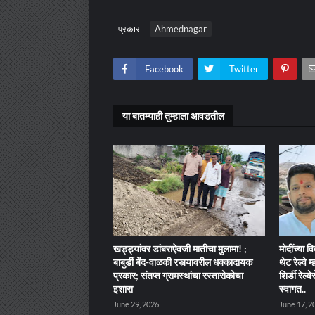
प्रकार
Ahmednagar
Facebook
Twitter
या बातम्याही तुम्हाला आवडतील
खड्ड्यांवर डांबराऐवजी मातीचा मुलामा! ;
मोदींच्या व
बाबुर्डी बेंद-वाळकी रस्त्यावरील धक्कादायक
थेट रेल्वे 
प्रकार; संतप्त ग्रामस्थांचा रस्तारोकोचा
शिर्डी रेल्
इशारा
स्वागत..
June 29, 2026
June 17, 2