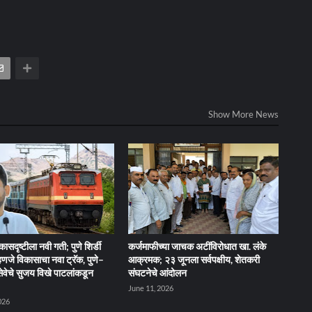
Show More News
िकासदृष्टीला नवी गती; पुणे शिर्डी
कर्जमाफीच्या जाचक अटींविरोधात खा. लंके
म्हणजे विकासाचा नवा ट्रॅक, पुणे–
आक्रमक; २३ जूनला सर्वपक्षीय, शेतकरी
वेसेवेचे सुजय विखे पाटलांकडून
संघटनेचे आंदोलन
June 11, 2026
026