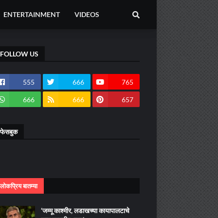
ENTERTAINMENT
VIDEOS
FOLLOW US
555
666
765
666
666
657
फेसबुक
लोकप्रिय बातम्या
‘जम्मू काश्मीर, लडाखच्या कायापालटाचे