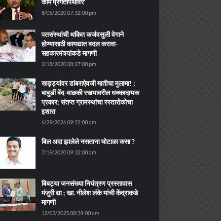
काम प्रगतीपथावर’
8/05/2020 07:32:00 pm
पतसंस्थांची थकित कर्जवसुली वेगाने
होण्यासाठी कायद्यात बदल करावा-
सहकारमंत्र्यांकडे मागणी
2/18/2020 08:27:00 pm
खड्ड्यांवर डांबराऐवजी मातीचा मुलामा! ;
बाबुर्डी बेंद-वाळकी रस्त्यावरील धक्कादायक
प्रकार; संतप्त ग्रामस्थांचा रस्तारोकोचा
इशारा
6/29/2026 09:22:00 am
बिल अदा झालेले नसताना घोटाळा कसा ?
7/19/2020 09:32:00 am
बिबट्या जनसंख्या नियंत्रण प्रस्तावास
मंजुरी द्या ; खा. नीलेश लंके यांची केंद्राकडे
मागणी
12/03/2025 08:39:00 am