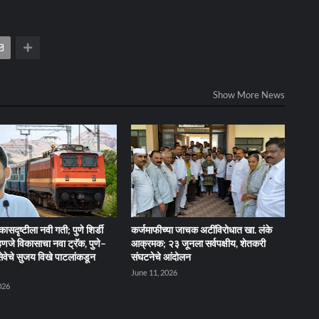
Show More News
िकासदृष्टीला नवी गती; पुणे शिर्डी
कर्जमाफीच्या जाचक अटींविरोधात खा. लंके
म्हणजे विकासाचा नवा ट्रॅक, पुणे–
आक्रमक; २३ जूनला सर्वपक्षीय, शेतकरी
वेसेवेचे सुजय विखे पाटलांकडून
संघटनेचे आंदोलन
June 11, 2026
026