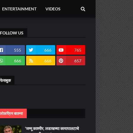
ENTERTAINMENT
VIDEOS
FOLLOW US
555
666
765
666
666
657
फेसबुक
लोकप्रिय बातम्या
‘जम्मू काश्मीर, लडाखच्या कायापालटाचे