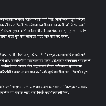
च्या जिल्ह्यातील काही पदाधिकाऱ्यांशी चर्चा केली. त्याचवेळी नगरहून गेलेल्या
र शहरातील सद्यस्थिती, राजकीय हालचालींबाबत चर्चा केली. यावेळी राष्ट्रवादी
े पुणे जिल्हा प्रमुख आणि पदाधिकारी उपस्थित होते. नगरहून युवा सेना प्रदेश
ाधव, मंदार मुळे यांनी खासदार शरद पवार यांची भेट घेतली.
द्दल त्यांनी माहिती जाणून घेतली. ही निवडणूक आपल्याला जिंकायची आहे.
लेले आहे. शिवसेनेची या मतदारसंघावर पकड आहे. राठोड परिवाराला नगरकरांनी
्यकर्तृत्वाचा आलेख मोठा असून त्यांचे विचार आणि वारसा पुढे नेणाऱ्या
्ठांशी याबाबत सखोल चर्चा केली आहे. तुम्ही तयारीला लागा. शिवसेनेने पूर्ण
ितच शिवसेनेला सुटेल, असा आशावाद व्यक्त करत मागील निवडणुकीत आमदार
वसैनिक गप्प बसणार नाही, असा निर्धार पदाधिकाऱ्यांनी केला.