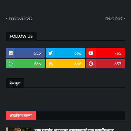
Previous Post
Next Post
FOLLOW US
555
666
765
666
666
657
फेसबुक
लोकप्रिय बातम्या
‘जम्मू काश्मीर, लडाखच्या कायापालटाचे काम प्रगतीपथावर’